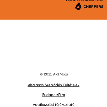
© 2011 ARTMozi
Footer
other
links
Általános Szerződési Feltételek
BudapestFilm
Adatkezelési tájékoztató