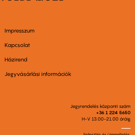
Impresszum
Footer
menu
first
Kapcsolat
Házirend
Footer
menu
second
Jegyvásárlási információk
Jegyrendelés központi szám
+36 1 224 5650
H-V 13.00-21.00 óráig
Fejlesztés és üzemeltetés: