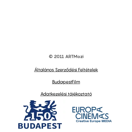
© 2011 ARTMozi
Footer
other
links
Általános Szerződési Feltételek
BudapestFilm
Adatkezelési tájékoztató