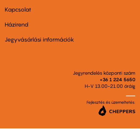
menu
first
Kapcsolat
Házirend
Footer
menu
second
Jegyvásárlási információk
Jegyrendelés központi szám
+36 1 224 5650
H-V 13.00-21.00 óráig
Fejlesztés és üzemeltetés: