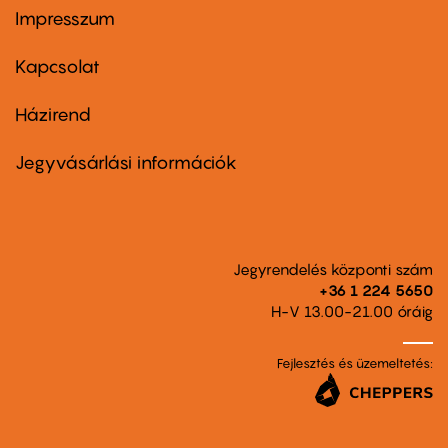
Impresszum
Footer
menu
first
Kapcsolat
Házirend
Footer
menu
second
Jegyvásárlási információk
Jegyrendelés központi szám
+36 1 224 5650
H-V 13.00-21.00 óráig
Fejlesztés és üzemeltetés: