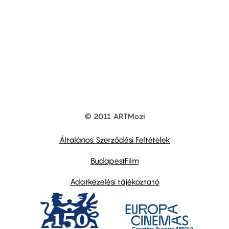
© 2011 ARTMozi
Footer
other
links
Általános Szerződési Feltételek
BudapestFilm
Adatkezelési tájékoztató