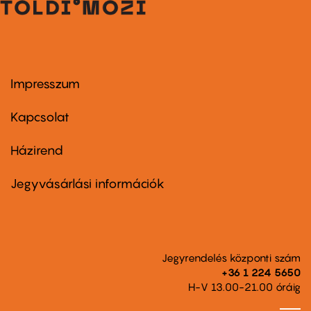
Impresszum
Footer
menu
first
Kapcsolat
Házirend
Footer
menu
second
Jegyvásárlási információk
Jegyrendelés központi szám
+36 1 224 5650
H-V 13.00-21.00 óráig