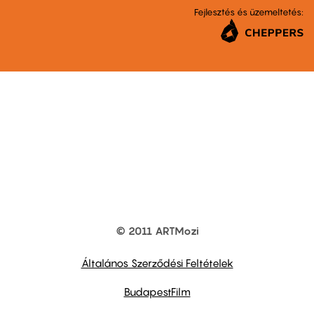
Fejlesztés és üzemeltetés:
© 2011 ARTMozi
Footer
other
links
Általános Szerződési Feltételek
BudapestFilm