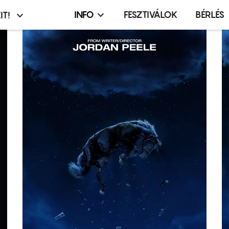
INFO
FESZTIVÁLOK
BÉRLÉS
IT!
Infó,
asztó
esemény,
terembérlés
menü