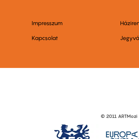
Impresszum
Házire
Footer
Foo
menu
me
Kapcsolat
Jegyvá
first
sec
© 2011 ARTMozi
Footer
other