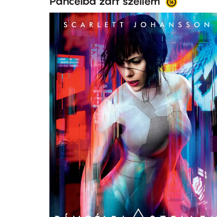
Páncélba zárt szellem