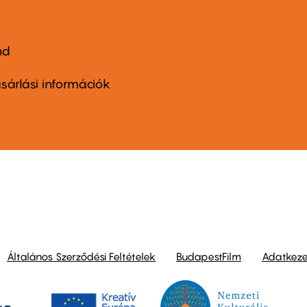
nd
ter
nu
sárlási információk
ond
Általános Szerződési Feltételek
BudapestFilm
Adatkezel