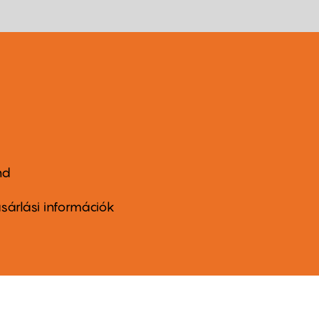
nd
ter
nu
sárlási információk
ond