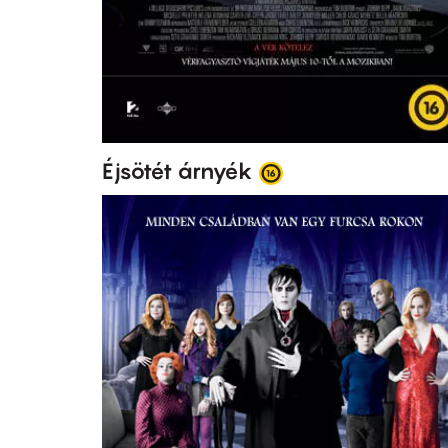
Éjsötét árnyék