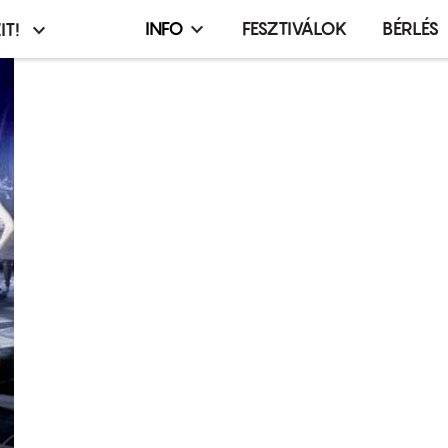
INFO
FESZTIVÁLOK
BÉRLÉS
IT!
Infó,
asztó
esemény,
terembérlés
menü