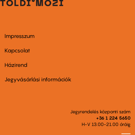
Impresszum
Footer
menu
first
Kapcsolat
Házirend
Footer
menu
second
Jegyvásárlási információk
Jegyrendelés központi szám
+36 1 224 5650
H-V 13.00-21.00 óráig