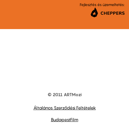
Fejlesztés és üzemeltetés:
© 2011 ARTMozi
Footer
other
links
Általános Szerződési Feltételek
BudapestFilm