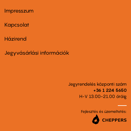
Impresszum
Footer
menu
first
Kapcsolat
Házirend
Footer
menu
second
Jegyvásárlási információk
Jegyrendelés központi szám
+36 1 224 5650
H-V 13.00-21.00 óráig
Fejlesztés és üzemeltetés: