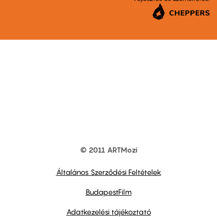
© 2011 ARTMozi
Footer
other
links
Általános Szerződési Feltételek
BudapestFilm
Adatkezelési tájékoztató