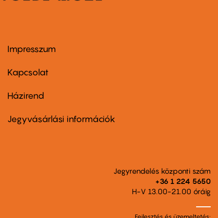
Impresszum
Footer
menu
first
Kapcsolat
Házirend
Footer
menu
second
Jegyvásárlási információk
Jegyrendelés központi szám
+36 1 224 5650
H-V 13.00-21.00 óráig
Fejlesztés és üzemeltetés: