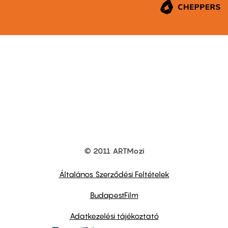
© 2011 ARTMozi
Footer
other
links
Általános Szerződési Feltételek
BudapestFilm
Adatkezelési tájékoztató