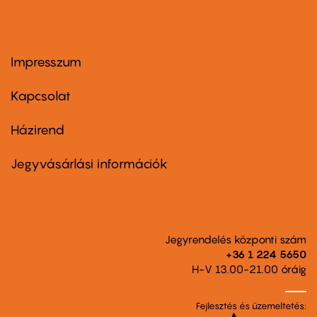
Impresszum
Footer
menu
first
Kapcsolat
Házirend
Footer
menu
second
Jegyvásárlási információk
Jegyrendelés központi szám
+36 1 224 5650
H-V 13.00-21.00 óráig
Fejlesztés és üzemeltetés: