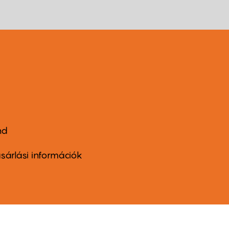
nd
ter
nu
sárlási információk
ond