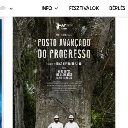
INFO
FESZTIVÁLOK
BÉRLÉS
IT!
Infó,
asztó
esemény,
terembérlés
menü