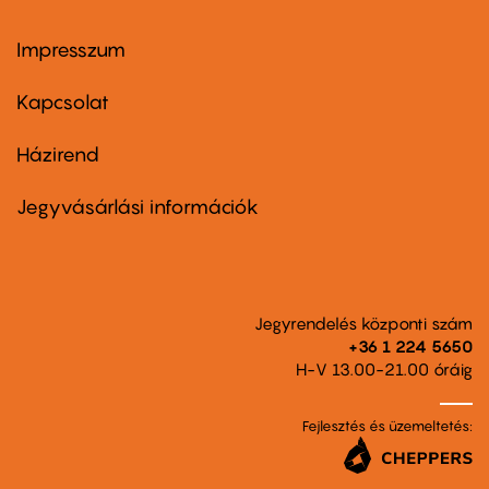
Impresszum
Footer
menu
first
Kapcsolat
Házirend
Footer
menu
second
Jegyvásárlási információk
Jegyrendelés központi szám
+36 1 224 5650
H-V 13.00-21.00 óráig
Fejlesztés és üzemeltetés: