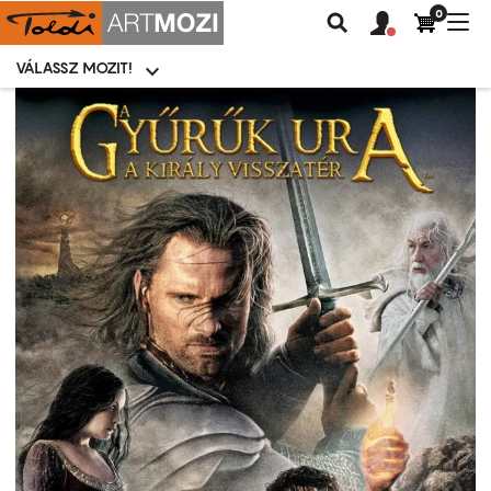
0
Felhasználói
Felhasznál
Nav
Keresés
fiók
fiók
átk
menü
menüje
VÁLASSZ MOZIT!
Moziválasztó
menü
Ugrás
a
tartalomra