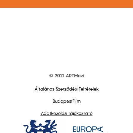
© 2011 ARTMozi
Footer
other
links
Általános Szerződési Feltételek
BudapestFilm
Adatkezelési tájékoztató