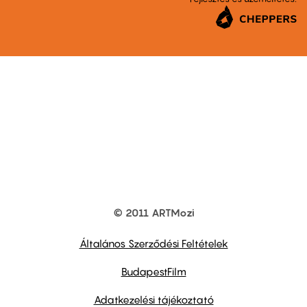
© 2011 ARTMozi
Footer
other
links
Általános Szerződési Feltételek
BudapestFilm
Adatkezelési tájékoztató