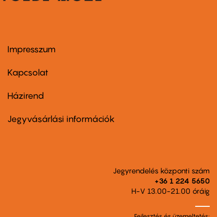
Impresszum
Footer
menu
first
Kapcsolat
Házirend
Footer
menu
second
Jegyvásárlási információk
Jegyrendelés központi szám
+36 1 224 5650
H-V 13.00-21.00 óráig
Fejlesztés és üzemeltetés: