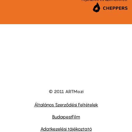
© 2011 ARTMozi
Footer
other
links
Általános Szerződési Feltételek
BudapestFilm
Adatkezelési tájékoztató