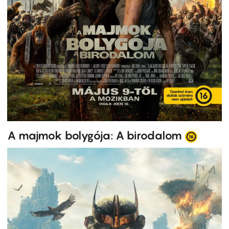
A majmok bolygója: A birodalom