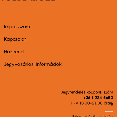
Impresszum
Footer
menu
first
Kapcsolat
Házirend
Footer
menu
second
Jegyvásárlási információk
Jegyrendelés központi szám
+36 1 224 5650
H-V 13.00-21.00 óráig
Fejlesztés és üzemeltetés: