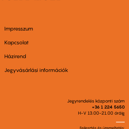
Impresszum
Footer
menu
first
Kapcsolat
Házirend
Footer
menu
second
Jegyvásárlási információk
Jegyrendelés központi szám
+36 1 224 5650
H-V 13.00-21.00 óráig
Fejlesztés és üzemeltetés: