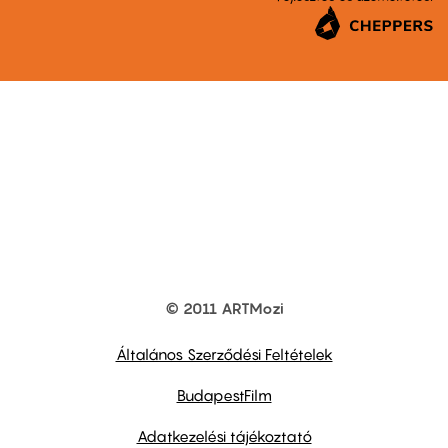
© 2011 ARTMozi
Footer
other
links
Általános Szerződési Feltételek
BudapestFilm
Adatkezelési tájékoztató