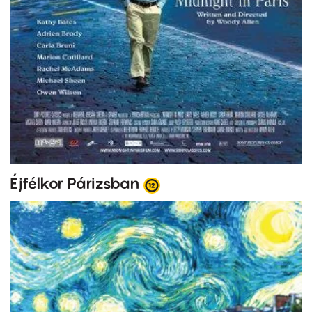
Éjfélkor Párizsban