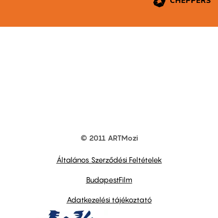
© 2011 ARTMozi
Footer
other
links
Általános Szerződési Feltételek
BudapestFilm
Adatkezelési tájékoztató