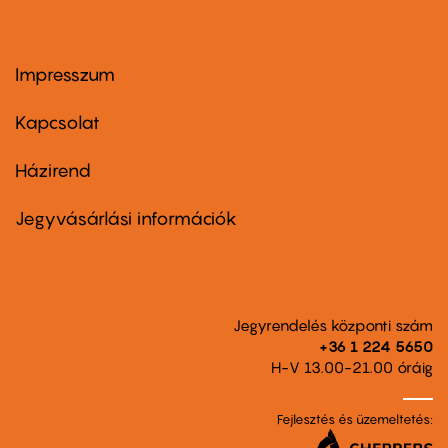
Impresszum
Footer
menu
first
Kapcsolat
Házirend
Footer
menu
second
Jegyvásárlási információk
Jegyrendelés központi szám
+36 1 224 5650
H-V 13.00-21.00 óráig
Fejlesztés és üzemeltetés: