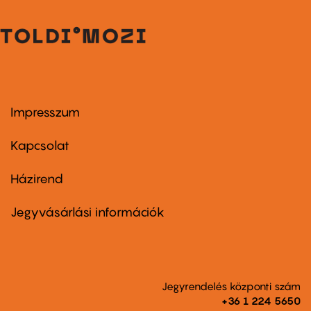
Impresszum
Footer
menu
first
Kapcsolat
Házirend
Footer
menu
second
Jegyvásárlási információk
Jegyrendelés központi szám
+36 1 224 5650