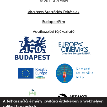
© 2011 ARTMozi
Footer
other
links
Általános Szerződési Feltételek
BudapestFilm
Adatkezelési tájékoztató
A felhasználói élmény javítása érdekében a webhelyen
sütiket használunk