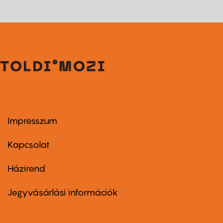
Impresszum
Footer
menu
first
Kapcsolat
Házirend
Footer
menu
second
Jegyvásárlási információk