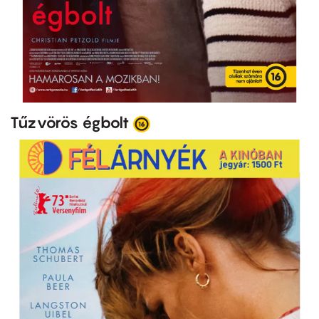
Tűzvörös égbolt