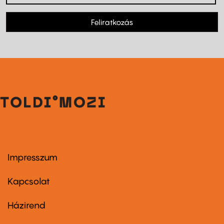
Feliratkozás
Impresszum
Footer
menu
first
Kapcsolat
Házirend
Footer
menu