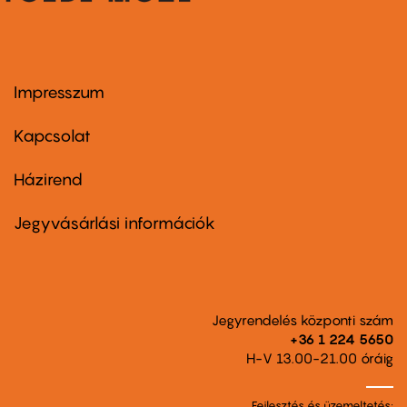
Impresszum
Footer
menu
first
Kapcsolat
Házirend
Footer
menu
second
Jegyvásárlási információk
Jegyrendelés központi szám
+36 1 224 5650
H-V 13.00-21.00 óráig
Fejlesztés és üzemeltetés: