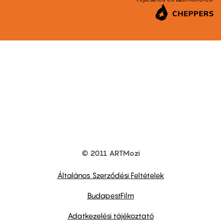
© 2011 ARTMozi
Footer
other
links
Általános Szerződési Feltételek
BudapestFilm
Adatkezelési tájékoztató