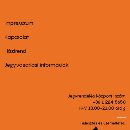
Impresszum
Footer
menu
first
Kapcsolat
Házirend
Footer
menu
second
Jegyvásárlási információk
Jegyrendelés központi szám
+36 1 224 5650
H-V 13.00-21.00 óráig
Fejlesztés és üzemeltetés: