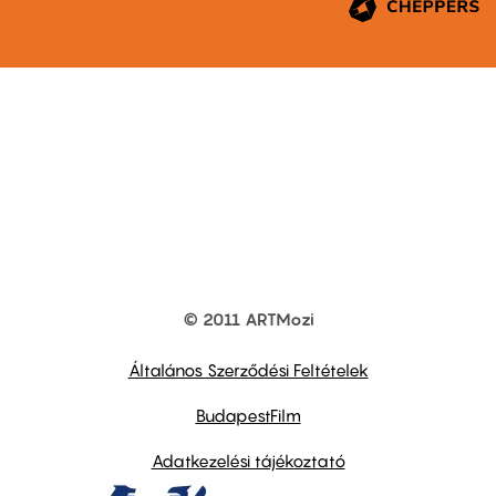
© 2011 ARTMozi
Footer
other
links
Általános Szerződési Feltételek
BudapestFilm
Adatkezelési tájékoztató