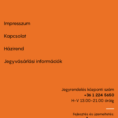
Impresszum
Footer
menu
first
Kapcsolat
Házirend
Footer
menu
second
Jegyvásárlási információk
Jegyrendelés központi szám
+36 1 224 5650
H-V 13.00-21.00 óráig
Fejlesztés és üzemeltetés: