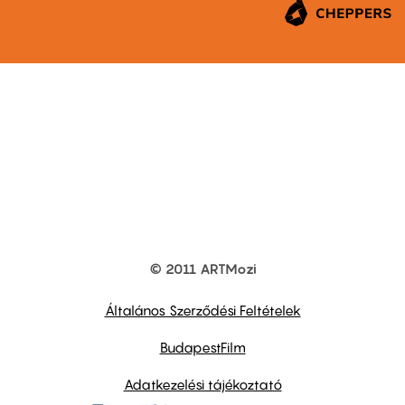
© 2011 ARTMozi
Footer
other
links
Általános Szerződési Feltételek
BudapestFilm
Adatkezelési tájékoztató