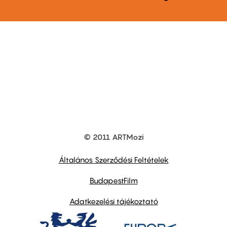
© 2011 ARTMozi
Footer
other
links
Általános Szerződési Feltételek
BudapestFilm
Adatkezelési tájékoztató