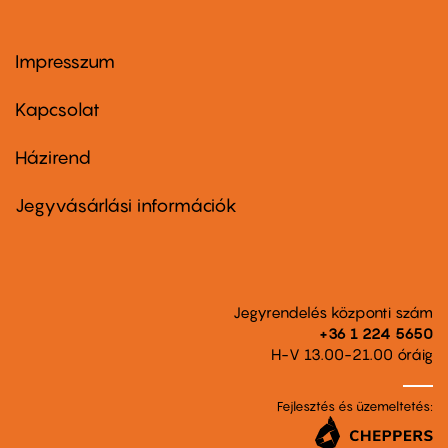
Impresszum
Footer
menu
first
Kapcsolat
Házirend
Footer
menu
second
Jegyvásárlási információk
Jegyrendelés központi szám
+36 1 224 5650
H-V 13.00-21.00 óráig
Fejlesztés és üzemeltetés: