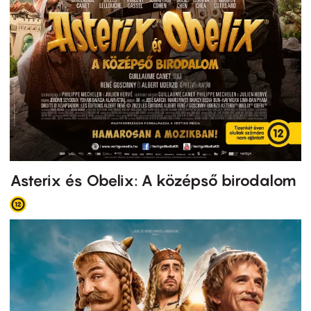
Asterix és Obelix: A középső birodalom