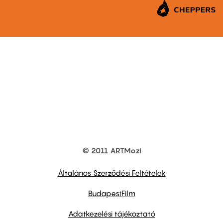
© 2011 ARTMozi
Footer
other
links
Általános Szerződési Feltételek
BudapestFilm
Adatkezelési tájékoztató