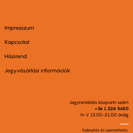
Impresszum
Footer
menu
first
Kapcsolat
Házirend
Footer
menu
second
Jegyvásárlási információk
Jegyrendelés központi szám
+36 1 224 5650
H-V 13.00-21.00 óráig
Fejlesztés és üzemeltetés: