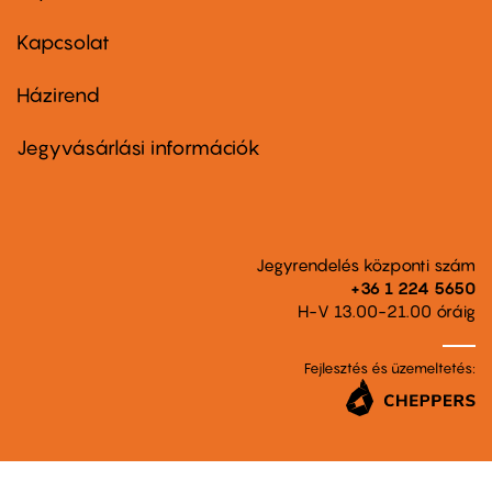
menu
first
Kapcsolat
Házirend
Footer
menu
second
Jegyvásárlási információk
Jegyrendelés központi szám
+36 1 224 5650
H-V 13.00-21.00 óráig
Fejlesztés és üzemeltetés: