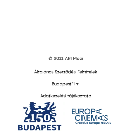
© 2011 ARTMozi
Footer
other
links
Általános Szerződési Feltételek
BudapestFilm
Adatkezelési tájékoztató