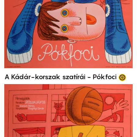
A Kádár-korszak szatírái - Pókfoci