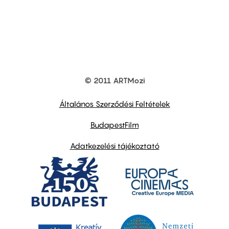
© 2011 ARTMozi
Footer
other
links
Általános Szerződési Feltételek
BudapestFilm
Adatkezelési tájékoztató