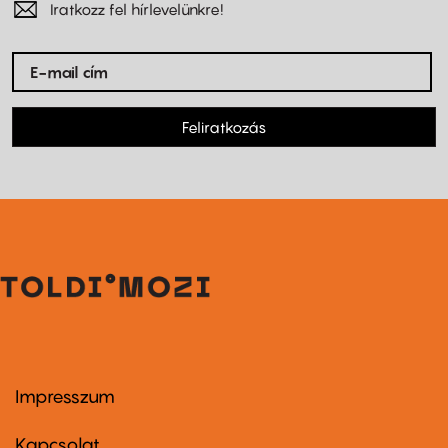
Iratkozz fel hírlevelünkre!
Feliratkozás
Impresszum
Footer
menu
first
Kapcsolat