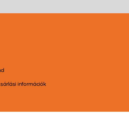
nd
ter
nu
sárlási információk
ond