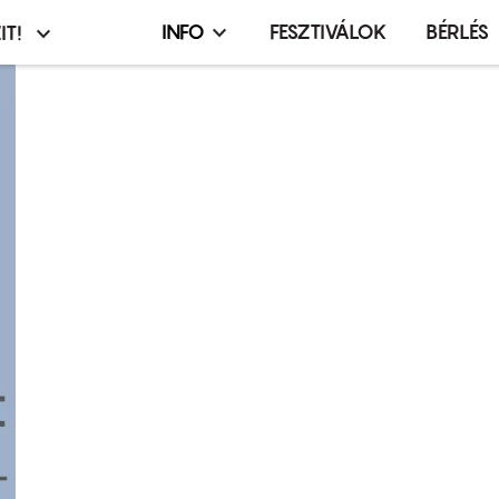
INFO
FESZTIVÁLOK
BÉRLÉS
IT!
Infó,
asztó
esemény,
terembérlés
menü