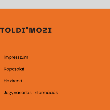
Impresszum
Footer
menu
first
Kapcsolat
Házirend
Footer
menu
second
Jegyvásárlási információk