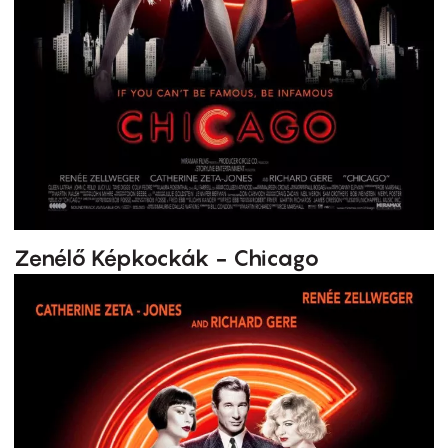
Zenélő Képkockák - Chicago