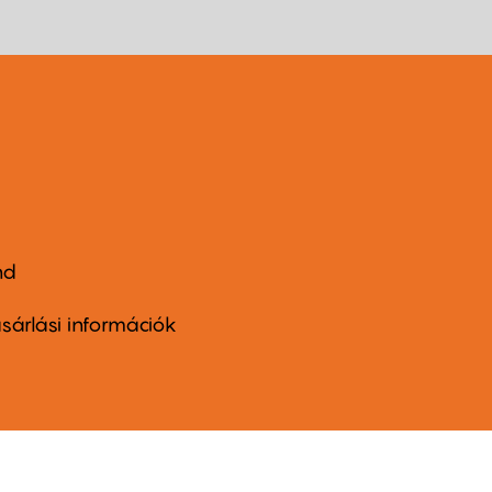
nd
ter
nu
sárlási információk
ond