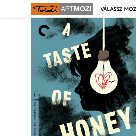
VÁLASSZ MOZ
Mozivál
Ugrás
menü
a
tartalomra