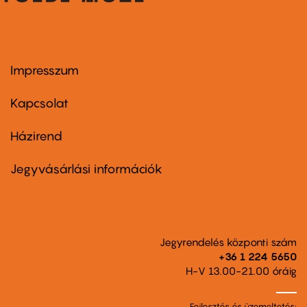
Impresszum
Footer
menu
first
Kapcsolat
Házirend
Footer
menu
second
Jegyvásárlási információk
Jegyrendelés központi szám
+36 1 224 5650
H-V 13.00-21.00 óráig
Fejlesztés és üzemeltetés: