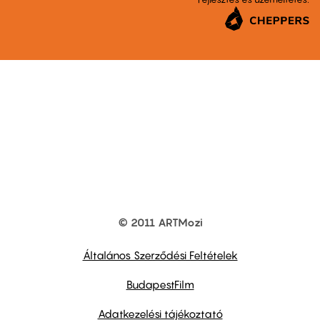
© 2011 ARTMozi
Footer
other
links
Általános Szerződési Feltételek
BudapestFilm
Adatkezelési tájékoztató