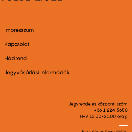
Impresszum
Footer
menu
first
Kapcsolat
Házirend
Footer
menu
second
Jegyvásárlási információk
Jegyrendelés központi szám
+36 1 224 5650
H-V 13.00-21.00 óráig
Fejlesztés és üzemeltetés: