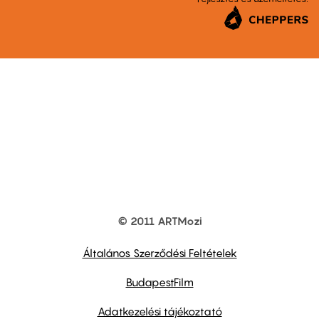
© 2011 ARTMozi
Footer
other
links
Általános Szerződési Feltételek
BudapestFilm
Adatkezelési tájékoztató