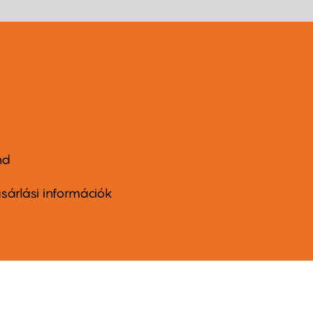
nd
ter
nu
sárlási információk
ond