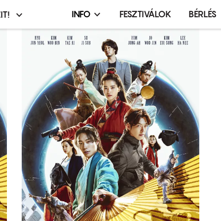
INFO
FESZTIVÁLOK
BÉRLÉS
IT!
Infó,
asztó
esemény,
terembérlés
menü