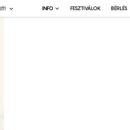
INFO
FESZTIVÁLOK
BÉRLÉS
IT!
Infó,
asztó
esemény,
terembérlés
menü