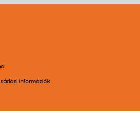
nd
ter
nu
sárlási információk
ond