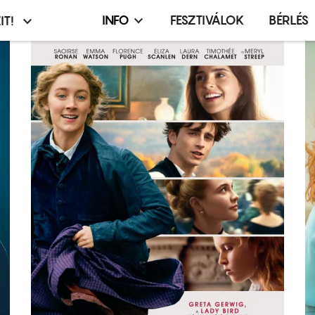
INFO
FESZTIVÁLOK
BÉRLÉS
IT!
Infó,
asztó
esemény,
terembérlés
menü