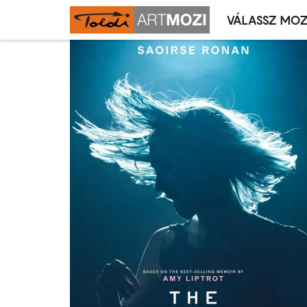
VÁLASSZ MOZ
Mozivál
Ugrás
menü
a
tartalomra