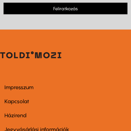
Feliratkozás
Impresszum
Footer
menu
first
Kapcsolat
Házirend
Footer
menu
second
Jegyvásárlási információk