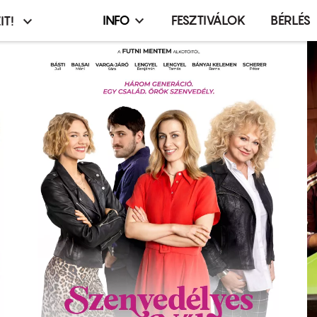
INFO
FESZTIVÁLOK
BÉRLÉS
IT!
Infó,
asztó
esemény,
terembérlés
menü