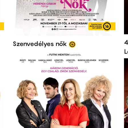
4
Szenvedélyes nők
L