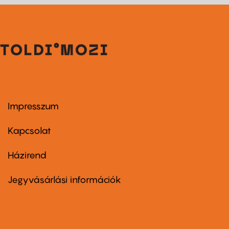
Impresszum
Footer
menu
first
Kapcsolat
Házirend
Footer
menu
second
Jegyvásárlási információk