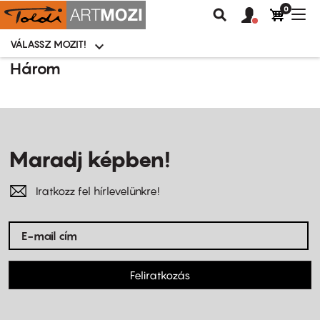
0
Felhasználói
Felhasznál
Nav
Keresés
fiók
fiók
átk
menü
menüje
VÁLASSZ MOZIT!
Moziválasztó
menü
Ugrás
Három
a
tartalomra
Maradj képben!
Iratkozz fel hírlevelünkre!
Feliratkozás