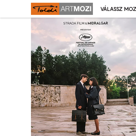
VÁLASSZ MOZ
Mozivál
Ugrás
menü
a
tartalomra