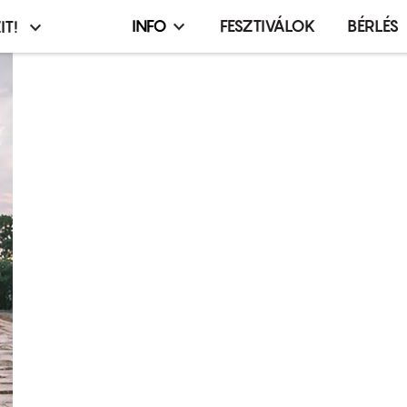
INFO
FESZTIVÁLOK
BÉRLÉS
IT!
Infó,
asztó
esemény,
terembérlés
menü