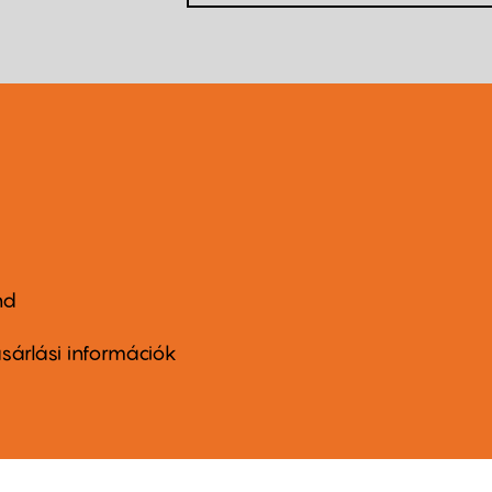
nd
ter
nu
sárlási információk
ond