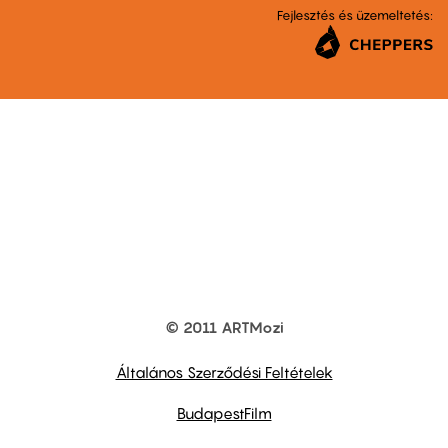
Fejlesztés és üzemeltetés:
© 2011 ARTMozi
Footer
other
links
Általános Szerződési Feltételek
BudapestFilm