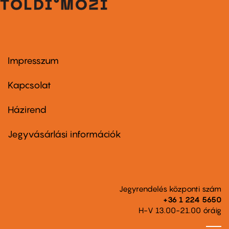
Impresszum
Footer
menu
first
Kapcsolat
Házirend
Footer
menu
second
Jegyvásárlási információk
Jegyrendelés központi szám
+36 1 224 5650
H-V 13.00-21.00 óráig