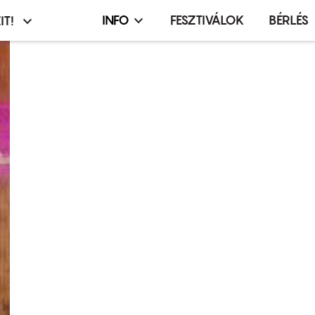
INFO
FESZTIVÁLOK
BÉRLÉS
IT!
Infó,
asztó
esemény,
terembérlés
menü