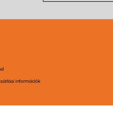
nd
ter
nu
sárlási információk
ond