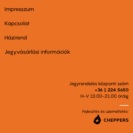
Impresszum
Footer
menu
first
Kapcsolat
Házirend
Footer
menu
second
Jegyvásárlási információk
Jegyrendelés központi szám
+36 1 224 5650
H-V 13.00-21.00 óráig
Fejlesztés és üzemeltetés: