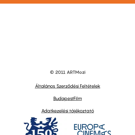
© 2011 ARTMozi
Footer
other
links
Általános Szerződési Feltételek
BudapestFilm
Adatkezelési tájékoztató