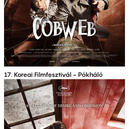
17. Koreai Filmfesztivál - Pókháló