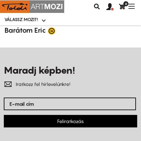
0
Felhasználói
Felhasznál
Nav
Keresés
fiók
fiók
átk
menü
menüje
VÁLASSZ MOZIT!
Moziválasztó
menü
Ugrás
Barátom Eric
a
tartalomra
Maradj képben!
Iratkozz fel hírlevelünkre!
Feliratkozás