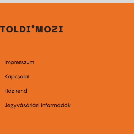
Impresszum
Footer
menu
first
Kapcsolat
Házirend
Footer
menu
second
Jegyvásárlási információk