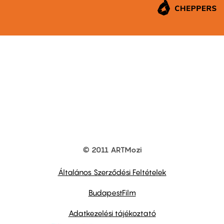
© 2011 ARTMozi
Footer
other
links
Általános Szerződési Feltételek
BudapestFilm
Adatkezelési tájékoztató