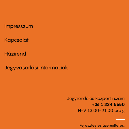
Impresszum
Footer
menu
first
Kapcsolat
Házirend
Footer
menu
second
Jegyvásárlási információk
Jegyrendelés központi szám
+36 1 224 5650
H-V 13.00-21.00 óráig
Fejlesztés és üzemeltetés: