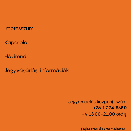
Impresszum
Footer
menu
first
Kapcsolat
Házirend
Footer
menu
second
Jegyvásárlási információk
Jegyrendelés központi szám
+36 1 224 5650
H-V 13.00-21.00 óráig
Fejlesztés és üzemeltetés: