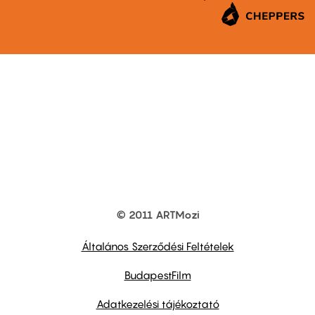
© 2011 ARTMozi
Footer
other
links
Általános Szerződési Feltételek
BudapestFilm
Adatkezelési tájékoztató