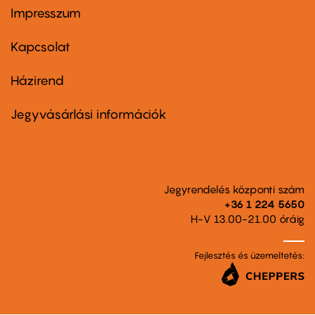
Impresszum
Footer
menu
first
Kapcsolat
Házirend
Footer
menu
second
Jegyvásárlási információk
Jegyrendelés központi szám
+36 1 224 5650
H-V 13.00-21.00 óráig
Fejlesztés és üzemeltetés: