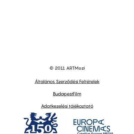
© 2011 ARTMozi
Footer
other
links
Általános Szerződési Feltételek
BudapestFilm
Adatkezelési tájékoztató