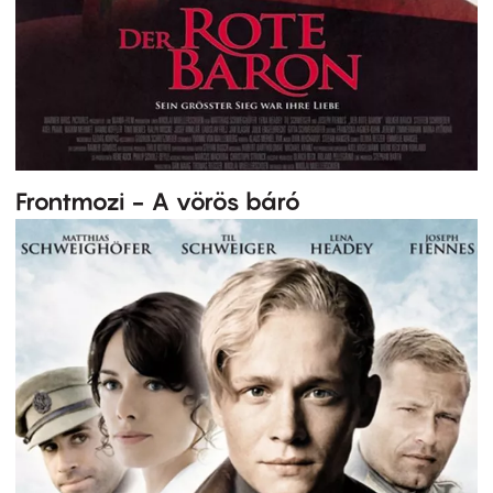
Frontmozi - A vörös báró