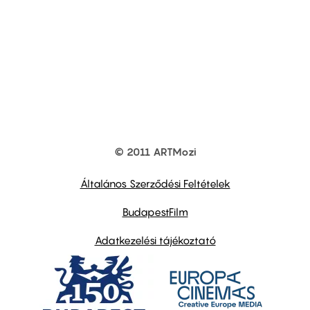
© 2011 ARTMozi
Footer
other
links
Általános Szerződési Feltételek
BudapestFilm
Adatkezelési tájékoztató