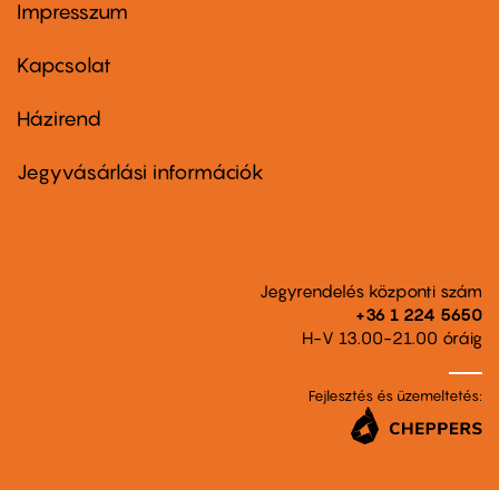
Impresszum
Footer
menu
first
Kapcsolat
Házirend
Footer
menu
second
Jegyvásárlási információk
Jegyrendelés központi szám
+36 1 224 5650
H-V 13.00-21.00 óráig
Fejlesztés és üzemeltetés: