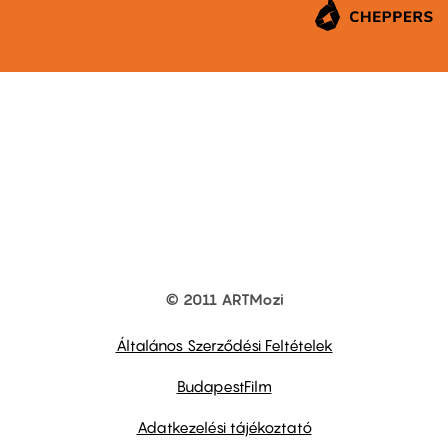
© 2011 ARTMozi
Footer
other
links
Általános Szerződési Feltételek
BudapestFilm
Adatkezelési tájékoztató