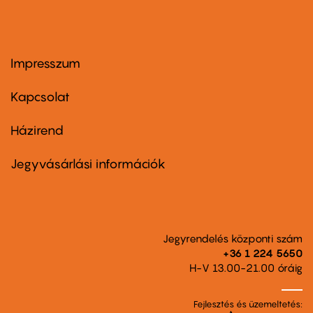
Impresszum
Footer
menu
first
Kapcsolat
Házirend
Footer
menu
second
Jegyvásárlási információk
Jegyrendelés központi szám
+36 1 224 5650
H-V 13.00-21.00 óráig
Fejlesztés és üzemeltetés: