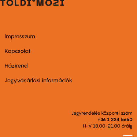
Impresszum
Footer
menu
first
Kapcsolat
Házirend
Footer
menu
second
Jegyvásárlási információk
Jegyrendelés központi szám
+36 1 224 5650
H-V 13.00-21.00 óráig