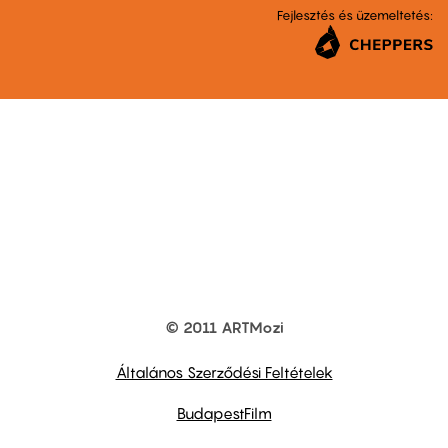
Fejlesztés és üzemeltetés:
© 2011 ARTMozi
Footer
other
links
Általános Szerződési Feltételek
BudapestFilm