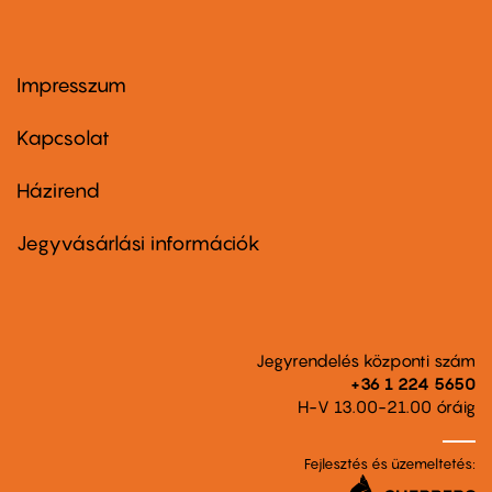
Impresszum
Footer
menu
first
Kapcsolat
Házirend
Footer
menu
second
Jegyvásárlási információk
Jegyrendelés központi szám
+36 1 224 5650
H-V 13.00-21.00 óráig
Fejlesztés és üzemeltetés: