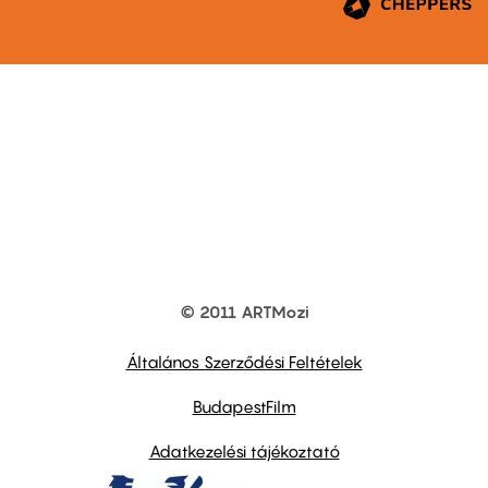
© 2011 ARTMozi
Footer
other
links
Általános Szerződési Feltételek
BudapestFilm
Adatkezelési tájékoztató