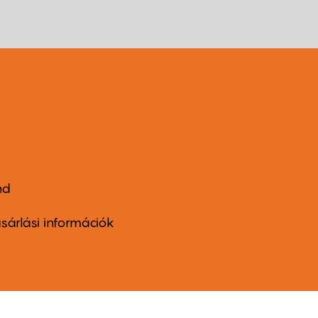
nd
ter
nu
sárlási információk
ond