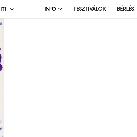
INFO
FESZTIVÁLOK
BÉRLÉS
IT!
Infó,
asztó
esemény,
terembérlés
menü